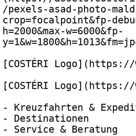
/pexels-asad-photo-mald
crop=focalpoint&fp-debu
h=2000&max-w=6000&fp-
y=1&w=1800&h=1013&fm=jp
[COSTÉRI Logo](https://
[COSTÉRI Logo](https://
- Kreuzfahrten & Expedi
- Destinationen

- Service & Beratung
