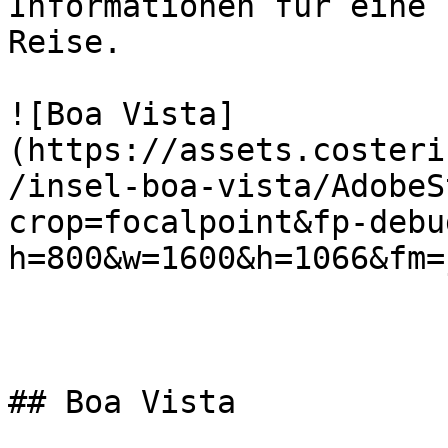
Informationen für eine 
Reise.

![Boa Vista]
(https://assets.costeri
/insel-boa-vista/AdobeS
crop=focalpoint&fp-debu
h=800&w=1600&h=1066&fm=
## Boa Vista
