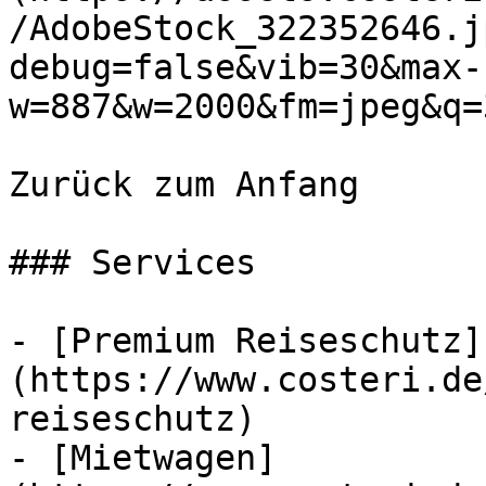
/AdobeStock_322352646.j
debug=false&vib=30&max-
w=887&w=2000&fm=jpeg&q=
Zurück zum Anfang

### Services

- [Premium Reiseschutz]
(https://www.costeri.de
reiseschutz)

- [Mietwagen]