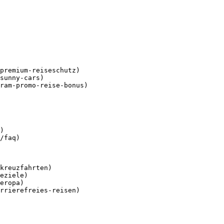
premium-reiseschutz)

sunny-cars)

ram-promo-reise-bonus)

)

/faq)

kreuzfahrten)

eziele)

eropa)

rrierefreies-reisen)
