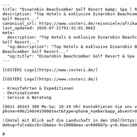
---

title: "Dinarobin Beachcomber Golf Resort &amp; Spa | R
description: "Top Hotels & exklusive Dinarobin Beachcom
Golf Resort..."

canonical_url: https://www.costeri.de/reiseziele/afrika
last_updated: 2026-07-21T01:32:01.966Z

meta:

  description: "Top Hotels & exklusive Dinarobin Beachcomber Golf Resort & Spa Angebote✅ Dinarobin Beachcomber Golf Resort & Spa Last Minute✅ Dinarobin Beachcomber 
Golf Resort..."

  "og:description": "Top Hotels & exklusive Dinarobin Beachcomber Golf Resort & Spa Angebote✅ Dinarobin Beachcomber Golf Resort & Spa Last Minute✅ Dinarobin 
Beachcomber Golf Resort..."

  "og:title": "Dinarobin Beachcomber Golf Resort & Spa | Reiseagentur Costéri"

---

[COSTÉRI Logo](https://www.costeri.de/)

[COSTÉRI Logo](https://www.costeri.de/)

- Kreuzfahrten & Expeditionen

- Destinationen

- Service & Beratung

[0621 48343 300 Mo-Sa: 10-19 Uhr Kontaktieren Sie uns v
phone=4962148343300&text&type=phone_number&app_absent=0
![Hotel mit Blick auf die Landschaft in den USA](https:
debug=false&vib=10&max-h=2000&max-w=6000&fp-y=0.6&w=180
#
