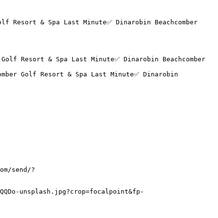
lf Resort & Spa Last Minute✅ Dinarobin Beachcomber 
om/send/?
QQDo-unsplash.jpg?crop=focalpoint&fp-