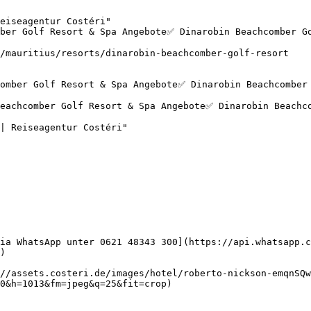
eiseagentur Costéri"

ber Golf Resort & Spa Angebote✅ Dinarobin Beachcomber Go
/mauritius/resorts/dinarobin-beachcomber-golf-resort

ia WhatsApp unter 0621 48343 300](https://api.whatsapp.c
)

//assets.costeri.de/images/hotel/roberto-nickson-emqnSQw
0&h=1013&fm=jpeg&q=25&fit=crop)
