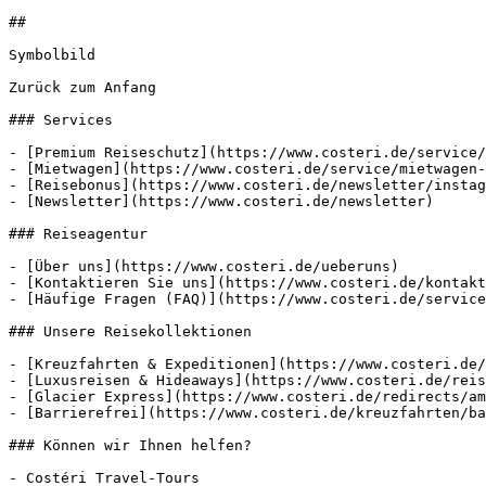
##

Symbolbild

Zurück zum Anfang

### Services

- [Premium Reiseschutz](https://www.costeri.de/service/
- [Mietwagen](https://www.costeri.de/service/mietwagen-
- [Reisebonus](https://www.costeri.de/newsletter/instag
- [Newsletter](https://www.costeri.de/newsletter)

### Reiseagentur

- [Über uns](https://www.costeri.de/ueberuns)

- [Kontaktieren Sie uns](https://www.costeri.de/kontakt
- [Häufige Fragen (FAQ)](https://www.costeri.de/service
### Unsere Reisekollektionen

- [Kreuzfahrten & Expeditionen](https://www.costeri.de/
- [Luxusreisen & Hideaways](https://www.costeri.de/reis
- [Glacier Express](https://www.costeri.de/redirects/am
- [Barrierefrei](https://www.costeri.de/kreuzfahrten/ba
### Können wir Ihnen helfen?

- Costéri Travel-Tours
