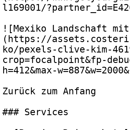
l169001/?partner_id=E42
![Mexiko Landschaft mit
(https://assets.costeri
ko/pexels-clive-kim-461
crop=focalpoint&fp-debu
h=412&max-w=887&w=2000&
Zurück zum Anfang

### Services
