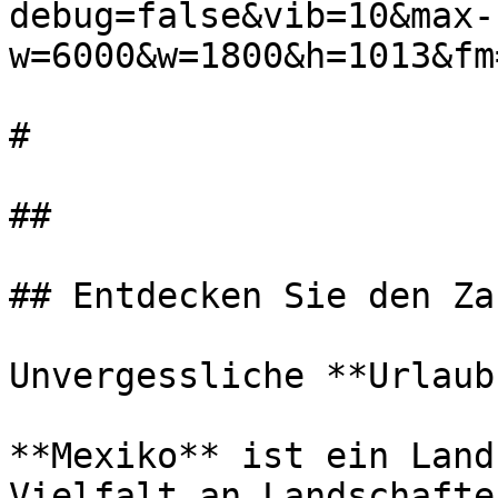
debug=false&vib=10&max-
w=6000&w=1800&h=1013&fm
#

##

## Entdecken Sie den Za
Unvergessliche **Urlaub
**Mexiko** ist ein Land
Vielfalt an Landschafte