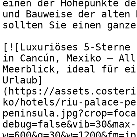
einen der Höhepunkte de
und Bauweise der alten 
sollten Sie einen ganze
[![Luxuriöses 5-Sterne 
in Cancún, Mexiko – All
Meerblick, ideal für ei
Urlaub]
(https://assets.costeri
ko/hotels/riu-palace-pe
peninsula.jpg?crop=foca
debug=false&vib=30&max-
w=600&q=30&w=1200&fm=jp