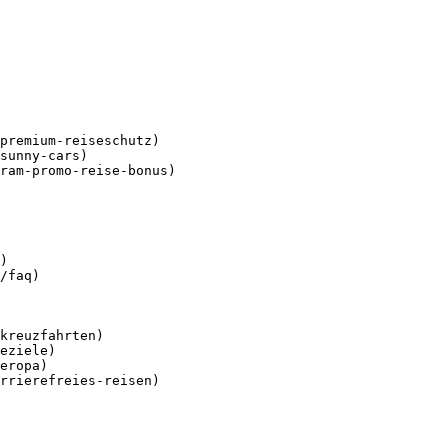
premium-reiseschutz)

sunny-cars)

ram-promo-reise-bonus)

)

/faq)

kreuzfahrten)

eziele)

eropa)

rrierefreies-reisen)
