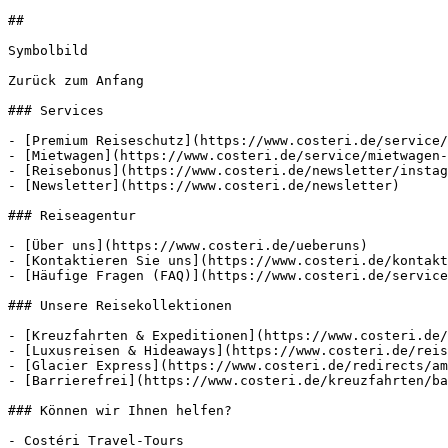
##

Symbolbild

Zurück zum Anfang

### Services

- [Premium Reiseschutz](https://www.costeri.de/service/
- [Mietwagen](https://www.costeri.de/service/mietwagen-
- [Reisebonus](https://www.costeri.de/newsletter/instag
- [Newsletter](https://www.costeri.de/newsletter)

### Reiseagentur

- [Über uns](https://www.costeri.de/ueberuns)

- [Kontaktieren Sie uns](https://www.costeri.de/kontakt
- [Häufige Fragen (FAQ)](https://www.costeri.de/service
### Unsere Reisekollektionen

- [Kreuzfahrten & Expeditionen](https://www.costeri.de/
- [Luxusreisen & Hideaways](https://www.costeri.de/reis
- [Glacier Express](https://www.costeri.de/redirects/am
- [Barrierefrei](https://www.costeri.de/kreuzfahrten/ba
### Können wir Ihnen helfen?

- Costéri Travel-Tours
