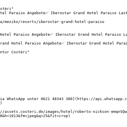
stéri"

otel Paraiso Angebote✅ Iberostar Grand Hotel Paraiso Las
a/mexiko/resorts/iberostar-grand-hotel-paraiso

ia WhatsApp unter 0621 48343 300](https://api.whatsapp.c
)

//assets.costeri.de/images/hotel/roberto-nickson-emqnSQw
0&h=1013&fm=jpeg&q=25&fit=crop)
