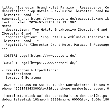
---

title: "Iberostar Grand Hotel Paraiso | Reiseagentur Co
description: "Top Hotels & exklusive Iberostar Grand H
Iberostar Grand..."

canonical_url: https://www.costeri.de/reiseziele/amerik
last_updated: 2026-07-21T01:32:13.190Z

meta:

  description: "Top Hotels & exklusive Iberostar Grand Hotel Paraiso Angebote✅ Iberostar Grand Hotel Paraiso Last Minute✅ Iberostar Grand Hotel Paraiso Urlaub✅ 
Iberostar Grand..."

  "og:description": "Top Hotels & exklusive Iberostar Grand Hotel Paraiso Angebote✅ Iberostar Grand Hotel Paraiso Last Minute✅ Iberostar Grand Hotel Paraiso Urlaub✅ 
Iberostar Grand..."

  "og:title": "Iberostar Grand Hotel Paraiso | Reiseagentur Costéri"

---

[COSTÉRI Logo](https://www.costeri.de/)

[COSTÉRI Logo](https://www.costeri.de/)

- Kreuzfahrten & Expeditionen

- Destinationen

- Service & Beratung

[0621 48343 300 Mo-Sa: 10-19 Uhr Kontaktieren Sie uns v
phone=4962148343300&text&type=phone_number&app_absent=0
![Hotel mit Blick auf die Landschaft in den USA](https:
debug=false&vib=10&max-h=2000&max-w=6000&fp-y=0.6&w=180
#
