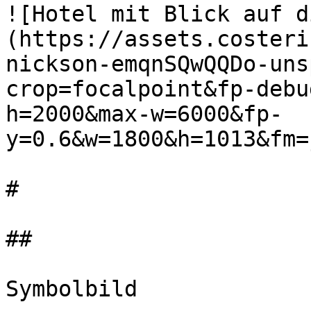
![Hotel mit Blick auf d
(https://assets.costeri
nickson-emqnSQwQQDo-uns
crop=focalpoint&fp-debu
h=2000&max-w=6000&fp-
y=0.6&w=1800&h=1013&fm=
#

##

Symbolbild
