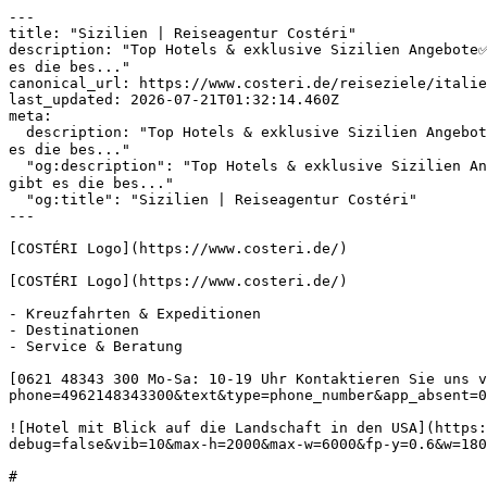
---

title: "Sizilien | Reiseagentur Costéri"

description: "Top Hotels & exklusive Sizilien Angebote✅
es die bes..."

canonical_url: https://www.costeri.de/reiseziele/italie
last_updated: 2026-07-21T01:32:14.460Z

meta:

  description: "Top Hotels & exklusive Sizilien Angebote✅ Sizilien Last Minute✅ Sizilien Urlaub✅ Sizilien All-Inclusive✅ Entdecken Sie mit uns die Welt! ☀️ Hier gibt 
es die bes..."

  "og:description": "Top Hotels & exklusive Sizilien Angebote✅ Sizilien Last Minute✅ Sizilien Urlaub✅ Sizilien All-Inclusive✅ Entdecken Sie mit uns die Welt! ☀️ Hier 
gibt es die bes..."

  "og:title": "Sizilien | Reiseagentur Costéri"

---

[COSTÉRI Logo](https://www.costeri.de/)

[COSTÉRI Logo](https://www.costeri.de/)

- Kreuzfahrten & Expeditionen

- Destinationen

- Service & Beratung

[0621 48343 300 Mo-Sa: 10-19 Uhr Kontaktieren Sie uns v
phone=4962148343300&text&type=phone_number&app_absent=0
![Hotel mit Blick auf die Landschaft in den USA](https:
debug=false&vib=10&max-h=2000&max-w=6000&fp-y=0.6&w=180
#
