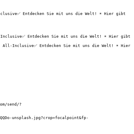
lusive✅ Entdecken Sie mit uns die Welt! ☀️ Hier gibt 
om/send/?
QQDo-unsplash.jpg?crop=focalpoint&fp-