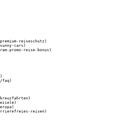
premium-reiseschutz)

sunny-cars)

ram-promo-reise-bonus)

)

/faq)

kreuzfahrten)

eziele)

eropa)

rrierefreies-reisen)
