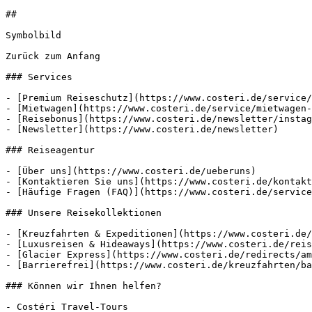
##

Symbolbild

Zurück zum Anfang

### Services

- [Premium Reiseschutz](https://www.costeri.de/service/
- [Mietwagen](https://www.costeri.de/service/mietwagen-
- [Reisebonus](https://www.costeri.de/newsletter/instag
- [Newsletter](https://www.costeri.de/newsletter)

### Reiseagentur

- [Über uns](https://www.costeri.de/ueberuns)

- [Kontaktieren Sie uns](https://www.costeri.de/kontakt
- [Häufige Fragen (FAQ)](https://www.costeri.de/service
### Unsere Reisekollektionen

- [Kreuzfahrten & Expeditionen](https://www.costeri.de/
- [Luxusreisen & Hideaways](https://www.costeri.de/reis
- [Glacier Express](https://www.costeri.de/redirects/am
- [Barrierefrei](https://www.costeri.de/kreuzfahrten/ba
### Können wir Ihnen helfen?

- Costéri Travel-Tours
