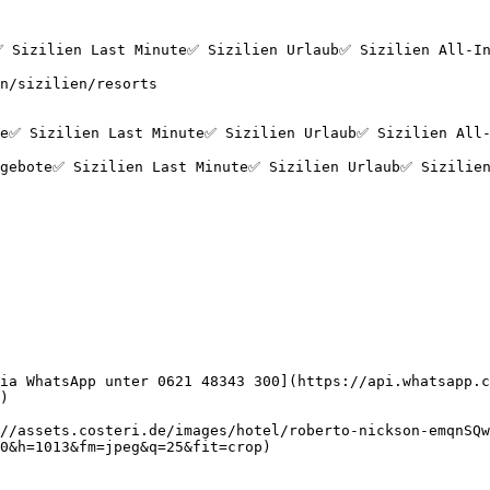
 Sizilien Last Minute✅ Sizilien Urlaub✅ Sizilien All-Inc
n/sizilien/resorts

ia WhatsApp unter 0621 48343 300](https://api.whatsapp.c
)

//assets.costeri.de/images/hotel/roberto-nickson-emqnSQw
0&h=1013&fm=jpeg&q=25&fit=crop)
