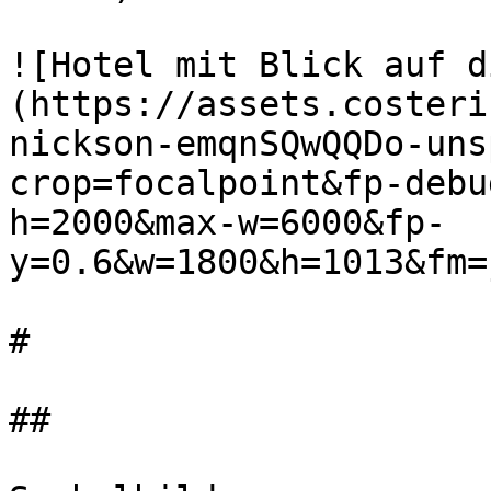
![Hotel mit Blick auf d
(https://assets.costeri
nickson-emqnSQwQQDo-uns
crop=focalpoint&fp-debu
h=2000&max-w=6000&fp-
y=0.6&w=1800&h=1013&fm=
#

##
