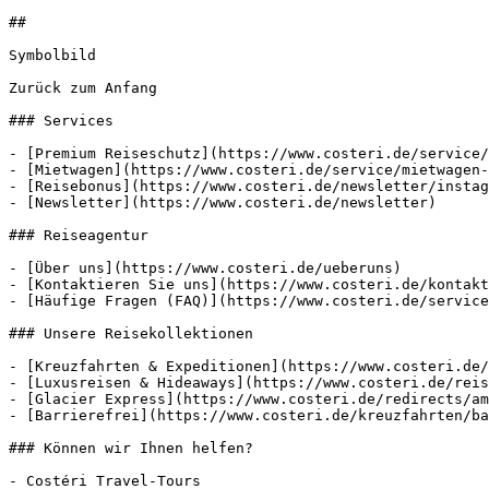
##

Symbolbild

Zurück zum Anfang

### Services

- [Premium Reiseschutz](https://www.costeri.de/service/
- [Mietwagen](https://www.costeri.de/service/mietwagen-
- [Reisebonus](https://www.costeri.de/newsletter/instag
- [Newsletter](https://www.costeri.de/newsletter)

### Reiseagentur

- [Über uns](https://www.costeri.de/ueberuns)

- [Kontaktieren Sie uns](https://www.costeri.de/kontakt
- [Häufige Fragen (FAQ)](https://www.costeri.de/service
### Unsere Reisekollektionen

- [Kreuzfahrten & Expeditionen](https://www.costeri.de/
- [Luxusreisen & Hideaways](https://www.costeri.de/reis
- [Glacier Express](https://www.costeri.de/redirects/am
- [Barrierefrei](https://www.costeri.de/kreuzfahrten/ba
### Können wir Ihnen helfen?

- Costéri Travel-Tours
