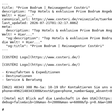
---

title: "Prive Bodrum | Reiseagentur Costéri"

description: "Top Hotels & exklusive Prive Bodrum Ange
Welt! ☀️ Hier..."

canonical_url: https://www.costeri.de/reiseziele/tuerke
last_updated: 2026-07-21T01:32:17.886Z

meta:

  description: "Top Hotels & exklusive Prive Bodrum Angebote✅ Prive Bodrum Last Minute✅ Prive Bodrum Urlaub✅ Prive Bodrum All-Inclusive✅ Entdecken Sie mit uns die 
Welt! ☀️ Hier..."

  "og:description": "Top Hotels & exklusive Prive Bodrum Angebote✅ Prive Bodrum Last Minute✅ Prive Bodrum Urlaub✅ Prive Bodrum All-Inclusive✅ Entdecken Sie mit uns 
die Welt! ☀️ Hier..."

  "og:title": "Prive Bodrum | Reiseagentur Costéri"

---

[COSTÉRI Logo](https://www.costeri.de/)

[COSTÉRI Logo](https://www.costeri.de/)

- Kreuzfahrten & Expeditionen

- Destinationen

- Service & Beratung

[0621 48343 300 Mo-Sa: 10-19 Uhr Kontaktieren Sie uns v
phone=4962148343300&text&type=phone_number&app_absent=0
![Hotel mit Blick auf die Landschaft in den USA](https:
debug=false&vib=10&max-h=2000&max-w=6000&fp-y=0.6&w=180
#
