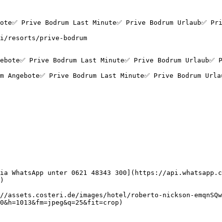
bote✅ Prive Bodrum Last Minute✅ Prive Bodrum Urlaub✅ Pri
i/resorts/prive-bodrum

ia WhatsApp unter 0621 48343 300](https://api.whatsapp.c
)

//assets.costeri.de/images/hotel/roberto-nickson-emqnSQw
0&h=1013&fm=jpeg&q=25&fit=crop)
