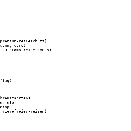
premium-reiseschutz)

sunny-cars)

ram-promo-reise-bonus)

)

/faq)

kreuzfahrten)

eziele)

eropa)

rrierefreies-reisen)
